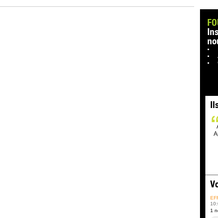
FO
In
no
Il
A
Vo
EF
10:
1 n