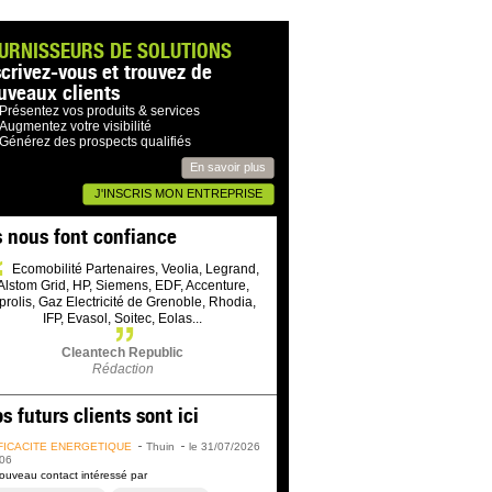
URNISSEURS DE SOLUTIONS
scrivez-vous et trouvez de
uveaux clients
Présentez vos produits & services
Augmentez votre visibilité
Générez des prospects qualifiés
En savoir plus
J'INSCRIS MON ENTREPRISE
s nous font confiance
Ecomobilité Partenaires, Veolia, Legrand,
Alstom Grid, HP, Siemens, EDF, Accenture,
prolis, Gaz Electricité de Grenoble, Rhodia,
IFP, Evasol, Soitec, Eolas...
Cleantech Republic
Rédaction
s futurs clients sont ici
FICACITÉ ÉNERGÉTIQUE
Thuin
le 31/07/2026
06
ouveau contact intéressé par