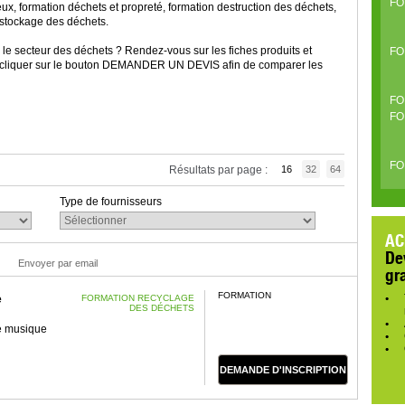
FO
x, formation déchets et propreté, formation destruction des déchets,
 stockage des déchets.
 le secteur des déchets ? Rendez-vous sur les fiches produits et
FO
s cliquer sur le bouton DEMANDER UN DEVIS afin de comparer les
FO
FO
FO
Résultats par page :
16
32
64
Type de fournisseurs
AC
De
Envoyer par email
gr
FORMATION
e
FORMATION RECYCLAGE
DES DÉCHETS
e musique
DEMANDE D'INSCRIPTION