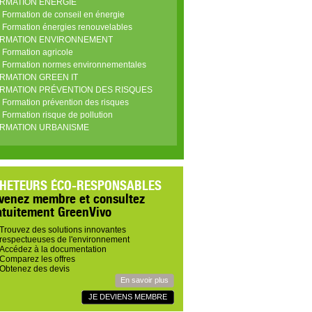
RMATION ÉNERGIE
Formation de conseil en énergie
Formation énergies renouvelables
RMATION ENVIRONNEMENT
Formation agricole
Formation normes environnementales
RMATION GREEN IT
RMATION PRÉVENTION DES RISQUES
Formation prévention des risques
Formation risque de pollution
RMATION URBANISME
HETEURS ÉCO-RESPONSABLES
venez membre et consultez
atuitement GreenVivo
Trouvez des solutions innovantes
respectueuses de l'environnement
Accédez à la documentation
Comparez les offres
Obtenez des devis
En savoir plus
JE DEVIENS MEMBRE