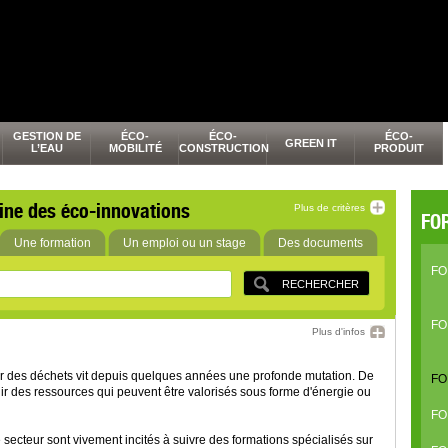
GESTION DE
ÉCO-
ÉCO-
ÉCO-
GREEN IT
L’EAU
MOBILITÉ
CONSTRUCTION
PRODUIT
ine des éco-innovations
Plus de critères
FO
Une formation
Un emploi ou un stage
Des documents
FO
FO
Plus d'infos
ur des déchets vit depuis quelques années une profonde mutation. De
FO
nir des ressources qui peuvent être valorisés sous forme d'énergie ou
FO
 secteur sont vivement incités à suivre des formations spécialisés sur