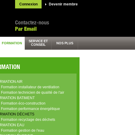
Connexion
Devenir membre
Contactez-nous
Par Email
SERVICE ET
FORMATION
NOS PLUS
CONSEIL
RMATION
RMATION AIR
Formation installateur de ventilation
Formation technicien de qualité de l'air
RMATION BATIMENT
Formation éco-construction
Formation performance énergétique
RMATION DÉCHETS
Formation recyclage des déchets
RMATION EAU
Formation gestion de l'eau