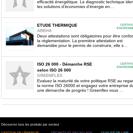
efficacité énergétique. Le diagnostic technique ident
les solutions d’économies d’énergie en…
ETUDE THERMIQUE
CERTIFI
ENVIRONN
AREHA
Deux attestations sont obligatoires pour être conf
la réglementation. La première attestation est
demandée pour le permis de construire, elle s…
ISO 26 000 - Démarche RSE
CERTIFI
ENVIRONN
selon ISO 26 000
GREENFLEX
Evaluez la maturité de votre politique RSE au rega
la norme ISO 26000 et engagez votre entreprise d
une démarche de progrès ! Greenflex vous …
Découvrez tous les produits par secteur :
GESTION DE L’ÉNERGIE
DÉCHETS ET RECYCLAGE
QUALITÉ DE L’AIR