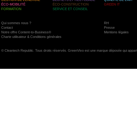
ÉCO-MOBILITÉ
ÉCO-CONSTRUCTION
GREEN IT
FORMATION
SERVICE ET CONSEIL
Qui sommes nous ?
RH
Contact
Presse
Notre offre Content-to-Business®
Mentions légales
Charte utilisateur & Conditions générales
© Cleantech Republic. Tous droits réservés. GreenVivo est une marque déposée qui appart