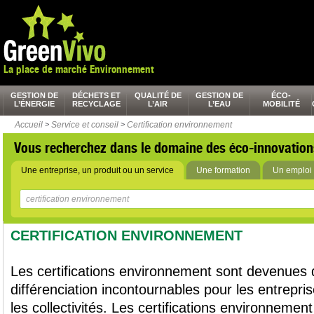
La place de marché Environnement
GESTION DE
DÉCHETS ET
QUALITÉ DE
GESTION DE
ÉCO-
L’ÉNERGIE
RECYCLAGE
L’AIR
L’EAU
MOBILITÉ
Accueil
>
Service et conseil
>
Certification environnement
Vous recherchez dans le domaine des éco-innovation
Une entreprise, un produit ou un service
Une formation
Un emploi 
CERTIFICATION ENVIRONNEMENT
Les certifications environnement sont devenues 
différenciation incontournables pour les entrepris
les collectivités. Les certifications environnemen